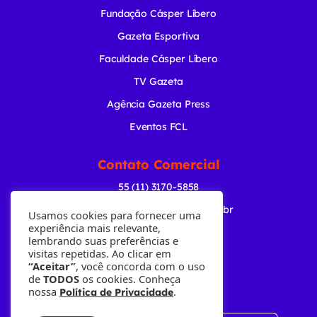
Fundação Cásper Líbero
Gazeta Esportiva
Faculdade Cásper Líbero
TV Gazeta
Agência Gazeta Press
Eventos FCL
Contato Comercial
55 (11) 3170-5858
comercial@radiogazeta.com.br
Usamos cookies para fornecer uma
experiência mais relevante,
lembrando suas preferências e
Baixe nosso APP
visitas repetidas. Ao clicar em
“Aceitar”
, você concorda com o uso
de
TODOS
os cookies. Conheça
nossa
.
Política de Privacidade