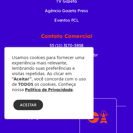
TV Gazeta
Agência Gazeta Press
Eventos FCL
Contato Comercial
55 (11) 3170-5858
comercial@radiogazeta.com.br
Usamos cookies para fornecer uma
experiência mais relevante,
lembrando suas preferências e
Baixe nosso APP
visitas repetidas. Ao clicar em
“Aceitar”
, você concorda com o uso
de
TODOS
os cookies. Conheça
nossa
.
Política de Privacidade
ACEITAR
© Copyright 2001-2026 • Fundação Cásper Líbero.