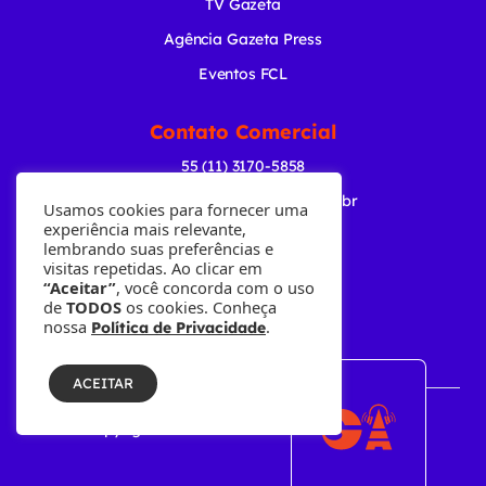
TV Gazeta
Agência Gazeta Press
Eventos FCL
Contato Comercial
55 (11) 3170-5858
comercial@radiogazeta.com.br
Usamos cookies para fornecer uma
experiência mais relevante,
lembrando suas preferências e
Baixe nosso APP
visitas repetidas. Ao clicar em
“Aceitar”
, você concorda com o uso
de
TODOS
os cookies. Conheça
nossa
.
Política de Privacidade
ACEITAR
© Copyright 2001-2026 • Fundação Cásper Líbero.