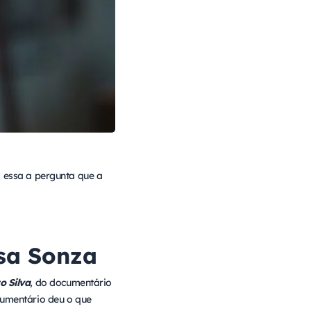
 essa a pergunta que a
ísa Sonza
o Silva
,
do documentário
cumentário deu o que