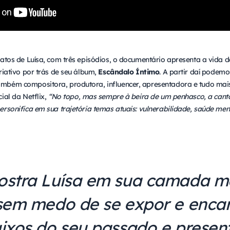
atos de Luísa, com três episódios, o documentário apresenta a vida d
riativo por trás de seu álbum,
Escândalo Íntimo
. A partir daí podemo
bém compositora, produtora, influencer, apresentadora e tudo mais 
ial da Netflix,
“No topo, mas sempre à beira de um penhasco, a cant
rsonifica em sua trajetória temas atuais: vulnerabilidade, saúde men
mostra Luísa em sua camada m
 sem medo de se expor e encar
aixos do seu passado e present