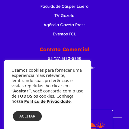
Faculdade Cásper Líbero
TV Gazeta
Agência Gazeta Press
Eventos FCL
Contato Comercial
55 (11) 3170-5858
comercial@radiogazeta.com.br
Usamos cookies para fornecer uma
experiência mais relevante,
lembrando suas preferências e
Baixe nosso APP
visitas repetidas. Ao clicar em
“Aceitar”
, você concorda com o uso
de
TODOS
os cookies. Conheça
nossa
.
Política de Privacidade
ACEITAR
© Copyright 2001-2026 • Fundação Cásper Líbero.