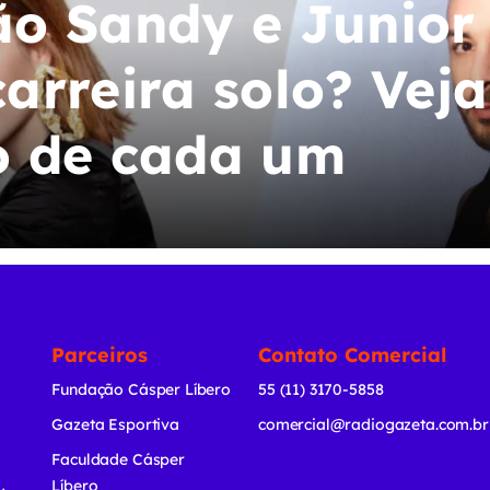
o Sandy e Junior
arreira solo? Veja
o de cada um
Parceiros
Contato Comercial
Fundação Cásper Líbero
55 (11) 3170-5858
Gazeta Esportiva
comercial@radiogazeta.com.br
Faculdade Cásper
Líbero