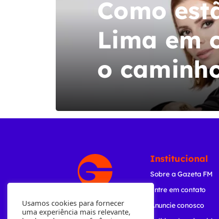
Como estã
Lima em c
o caminh
Institucional
Sobre a Gazeta FM
Entre em contato
Usamos cookies para fornecer
Anuncie conosco
uma experiência mais relevante,