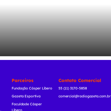
Parceiros
Contato Comercial
Fundação Cásper Líbero
55 (11) 3170-5858
Gazeta Esportiva
comercial@radiogazeta.com.br
Faculdade Cásper
Líbero