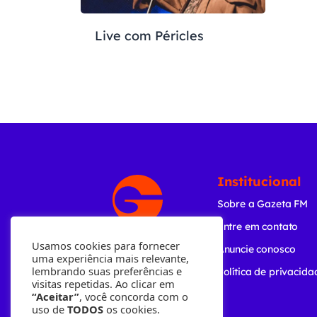
Live com Péricles
Institucional
Sobre a Gazeta FM
Entre em contato
Usamos cookies para fornecer
Anuncie conosco
uma experiência mais relevante,
lembrando suas preferências e
Política de privacida
visitas repetidas. Ao clicar em
“Aceitar”
, você concorda com o
uso de
TODOS
os cookies.