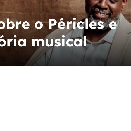
obre o Péricles e
ória musical