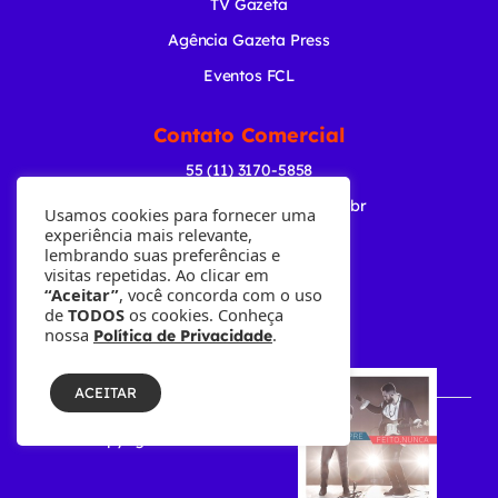
TV Gazeta
Agência Gazeta Press
Eventos FCL
Contato Comercial
55 (11) 3170-5858
comercial@radiogazeta.com.br
Usamos cookies para fornecer uma
experiência mais relevante,
lembrando suas preferências e
Baixe nosso APP
visitas repetidas. Ao clicar em
“Aceitar”
, você concorda com o uso
de
TODOS
os cookies. Conheça
nossa
.
Política de Privacidade
ACEITAR
© Copyright 2001-2026 • Fundação Cásper Líbero.