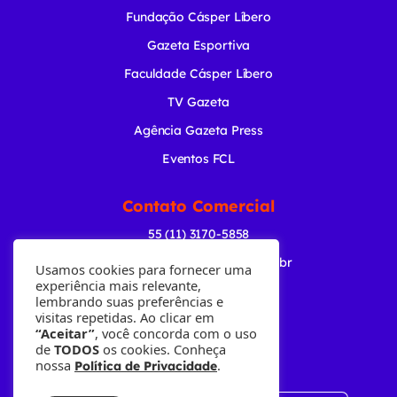
Fundação Cásper Líbero
Gazeta Esportiva
Faculdade Cásper Líbero
TV Gazeta
Agência Gazeta Press
Eventos FCL
Contato Comercial
55 (11) 3170-5858
comercial@radiogazeta.com.br
Usamos cookies para fornecer uma
experiência mais relevante,
lembrando suas preferências e
Baixe nosso APP
visitas repetidas. Ao clicar em
“Aceitar”
, você concorda com o uso
de
TODOS
os cookies. Conheça
nossa
.
Política de Privacidade