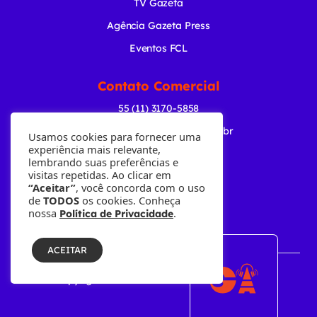
TV Gazeta
Agência Gazeta Press
Eventos FCL
Contato Comercial
55 (11) 3170-5858
comercial@radiogazeta.com.br
Usamos cookies para fornecer uma
experiência mais relevante,
lembrando suas preferências e
Baixe nosso APP
visitas repetidas. Ao clicar em
“Aceitar”
, você concorda com o uso
de
TODOS
os cookies. Conheça
nossa
.
Política de Privacidade
ACEITAR
© Copyright 2001-2026 • Fundação Cásper Líbero.