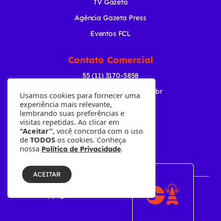
TV Gazeta
Agência Gazeta Press
Eventos FCL
Contato Comercial
55 (11) 3170-5858
comercial@radiogazeta.com.br
Usamos cookies para fornecer uma
experiência mais relevante,
lembrando suas preferências e
Baixe nosso APP
visitas repetidas. Ao clicar em
“Aceitar”
, você concorda com o uso
de
TODOS
os cookies. Conheça
nossa
.
Política de Privacidade
ACEITAR
© Copyright 2001-2026 • Fundação Cásper Líbero.