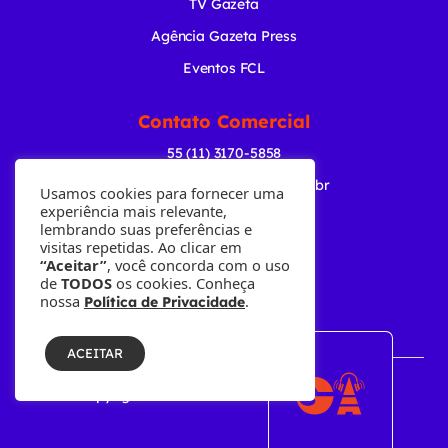
TV Gazeta
Agência Gazeta Press
Eventos FCL
Contato Comercial
55 (11) 3170-5858
comercial@radiogazeta.com.br
Usamos cookies para fornecer uma
experiência mais relevante,
lembrando suas preferências e
Baixe nosso APP
visitas repetidas. Ao clicar em
“Aceitar”
, você concorda com o uso
de
TODOS
os cookies. Conheça
nossa
.
Política de Privacidade
ACEITAR
© Copyright 2001-2026 • Fundação Cásper Líbero.