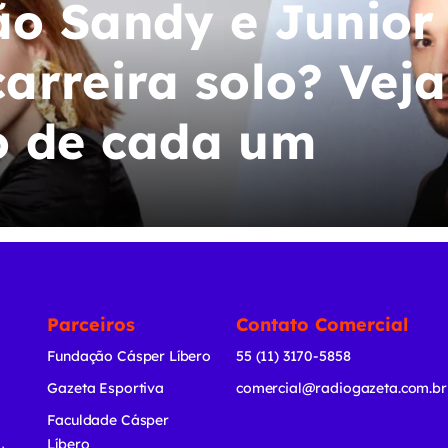
o Sandy e Junior
arreira solo? Veja
o de cada um
Parceiros
Contato Comercial
Fundação Cásper Líbero
55 (11) 3170-5858
Gazeta Esportiva
comercial@radiogazeta.com.br
Faculdade Cásper
Líbero