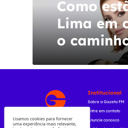
Como estã
Lima em c
o caminh
Institucional
Sobre a Gazeta FM
Entre em contato
Usamos cookies para fornecer
Anuncie conosco
uma experiência mais relevante,