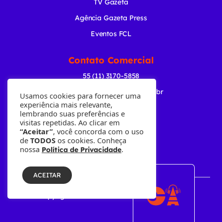
TV Gazeta
Agência Gazeta Press
Eventos FCL
Contato Comercial
55 (11) 3170-5858
comercial@radiogazeta.com.br
Usamos cookies para fornecer uma
experiência mais relevante,
lembrando suas preferências e
Baixe nosso APP
visitas repetidas. Ao clicar em
“Aceitar”
, você concorda com o uso
de
TODOS
os cookies. Conheça
nossa
.
Política de Privacidade
ACEITAR
© Copyright 2001-2026 • Fundação Cásper Líbero.