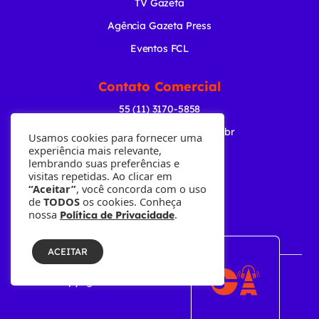
TV Gazeta
Agência Gazeta Press
Eventos FCL
Contato Comercial
55 (11) 3170-5858
comercial@radiogazeta.com.br
Usamos cookies para fornecer uma
experiência mais relevante,
lembrando suas preferências e
Baixe nosso APP
visitas repetidas. Ao clicar em
“Aceitar”
, você concorda com o uso
de
TODOS
os cookies. Conheça
nossa
.
Política de Privacidade
ACEITAR
© Copyright 2001-2026 • Fundação Cásper Líbero.