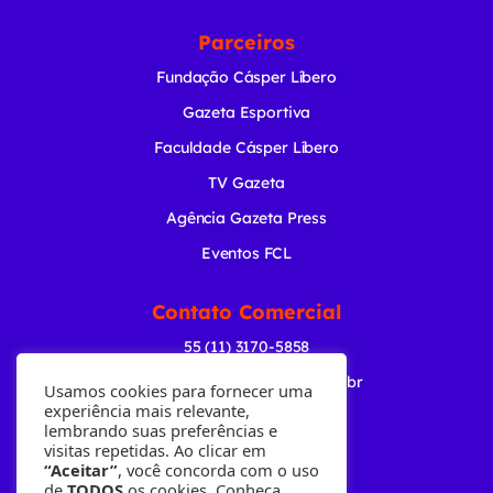
Parceiros
Fundação Cásper Líbero
Gazeta Esportiva
Faculdade Cásper Líbero
TV Gazeta
Agência Gazeta Press
Eventos FCL
Contato Comercial
55 (11) 3170-5858
comercial@radiogazeta.com.br
Usamos cookies para fornecer uma
experiência mais relevante,
lembrando suas preferências e
Baixe nosso APP
visitas repetidas. Ao clicar em
“Aceitar”
, você concorda com o uso
de
TODOS
os cookies. Conheça