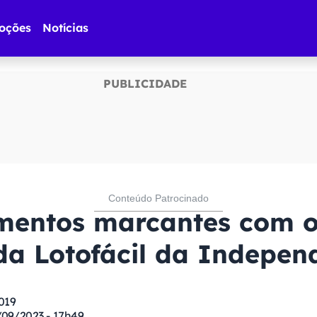
oções
Notícias
mentos marcantes com o
da Lotofácil da Indepe
019
/09/2023 - 17h49