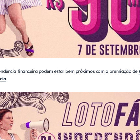
pendência financeira podem estar bem próximos com a premiação de
cia
.