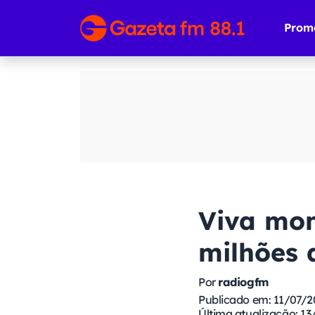
Prom
Viva mo
milhões 
Por
radiogfm
Publicado em: 11/07/2
Última atualização: 13