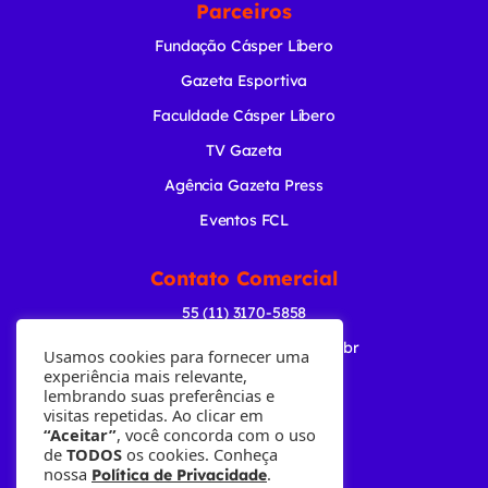
Parceiros
Fundação Cásper Líbero
Gazeta Esportiva
Faculdade Cásper Líbero
TV Gazeta
Agência Gazeta Press
Eventos FCL
Contato Comercial
55 (11) 3170-5858
comercial@radiogazeta.com.br
Usamos cookies para fornecer uma
experiência mais relevante,
lembrando suas preferências e
Baixe nosso APP
visitas repetidas. Ao clicar em
“Aceitar”
, você concorda com o uso
de
TODOS
os cookies. Conheça
nossa
.
Política de Privacidade