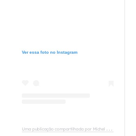
Ver essa foto no Instagram
U
ma publicação compartilhada por Michel Teló (@micheltelo)