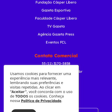
Fundação Cásper Líbero
Gazeta Esportiva
Faculdade Cásper Líbero
TV Gazeta
Agência Gazeta Press
Eventos FCL
Contato Comercial
55 (11) 3170-5858
comercial@radiogazeta.com.br
Usamos cookies para fornecer uma
experiência mais relevante,
lembrando suas preferências e
Baixe nosso APP
visitas repetidas. Ao clicar em
“Aceitar”
, você concorda com o uso
de
TODOS
os cookies. Conheça
nossa
.
Política de Privacidade