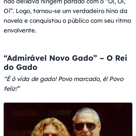
não deixava ningêm parado com o “Oi, Oi,
Oi”. Logo, tornou-se um verdadeiro hino da
novela e conquistou o público com seu ritmo
envolvente.
“
Admirável Novo Gado” –
O Rei
do Gado
“Ê ô vida de gado!
Povo marcado, ê!
Povo
feliz!”