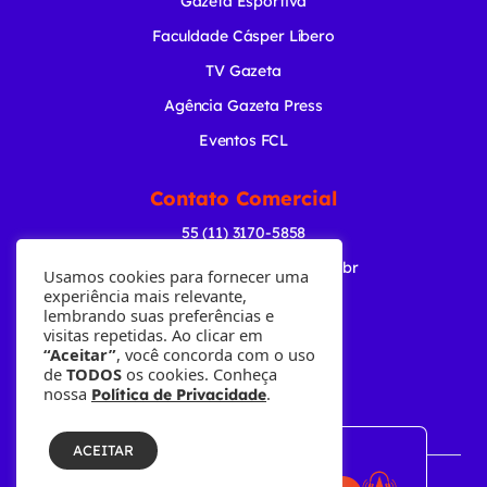
Gazeta Esportiva
Faculdade Cásper Líbero
TV Gazeta
Agência Gazeta Press
Eventos FCL
Contato Comercial
55 (11) 3170-5858
comercial@radiogazeta.com.br
Usamos cookies para fornecer uma
experiência mais relevante,
lembrando suas preferências e
Baixe nosso APP
visitas repetidas. Ao clicar em
“Aceitar”
, você concorda com o uso
de
TODOS
os cookies. Conheça
nossa
.
Política de Privacidade
ACEITAR