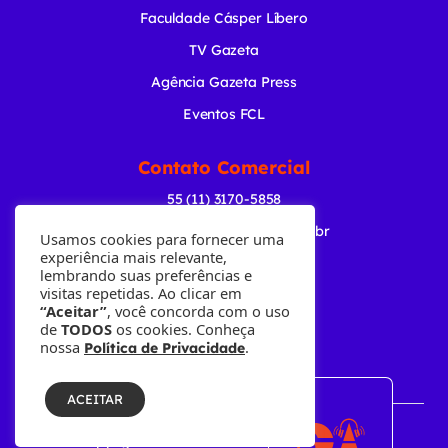
Faculdade Cásper Líbero
TV Gazeta
Agência Gazeta Press
Eventos FCL
Contato Comercial
55 (11) 3170-5858
comercial@radiogazeta.com.br
Usamos cookies para fornecer uma
experiência mais relevante,
lembrando suas preferências e
Baixe nosso APP
visitas repetidas. Ao clicar em
“Aceitar”
, você concorda com o uso
de
TODOS
os cookies. Conheça
nossa
.
Política de Privacidade
ACEITAR
© Copyright 2001-2026 • Fundação Cásper Líbero.