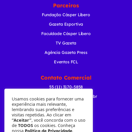
Parceiros
Fundação Cásper Líbero
Gazeta Esportiva
Faculdade Cásper Líbero
TV Gazeta
Agência Gazeta Press
Eventos FCL
Contato Comercial
55 (11) 3170-5858
comercial@radiogazeta.com.br
Usamos cookies para fornecer uma
experiência mais relevante,
lembrando suas preferências e
Baixe nosso APP
visitas repetidas. Ao clicar em
“Aceitar”
, você concorda com o uso
de
TODOS
os cookies. Conheça
nossa
.
Política de Privacidade