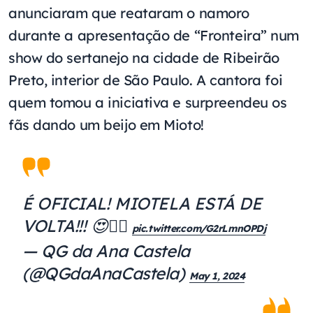
anunciaram que reataram o namoro
durante a apresentação de “Fronteira” num
show do sertanejo na cidade de Ribeirão
Preto, interior de São Paulo. A cantora foi
quem tomou a iniciativa e surpreendeu os
fãs dando um beijo em Mioto!
É OFICIAL! MIOTELA ESTÁ DE
VOLTA!!! 😍❤️‍🔥
pic.twitter.com/G2rLmnOPDj
— QG da Ana Castela
(@QGdaAnaCastela)
May 1, 2024