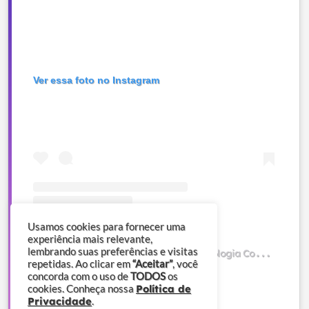
Ver essa foto no Instagram
Usamos cookies para fornecer uma
experiência mais relevante,
U
ma publicação compartilhada por Psicologia Comportamental ® (@comportamental)
lembrando suas preferências e visitas
repetidas. Ao clicar em
“Aceitar”
, você
concorda com o uso de
TODOS
os
Política de
cookies. Conheça nossa
Privacidade
.