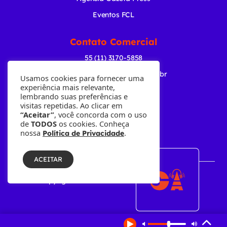
Eventos FCL
Contato Comercial
55 (11) 3170-5858
comercial@radiogazeta.com.br
Usamos cookies para fornecer uma
experiência mais relevante,
lembrando suas preferências e
Baixe nosso APP
visitas repetidas. Ao clicar em
“Aceitar”
, você concorda com o uso
de
TODOS
os cookies. Conheça
nossa
.
Política de Privacidade
ACEITAR
© Copyright 2001-2026 • Fundação Cásper Líbero.