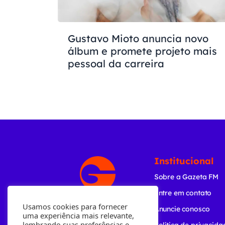
Gustavo Mioto anuncia novo
álbum e promete projeto mais
pessoal da carreira
Institucional
Sobre a Gazeta FM
Entre em contato
Usamos cookies para fornecer
Anuncie conosco
uma experiência mais relevante,
lembrando suas preferências e
Política de privacida