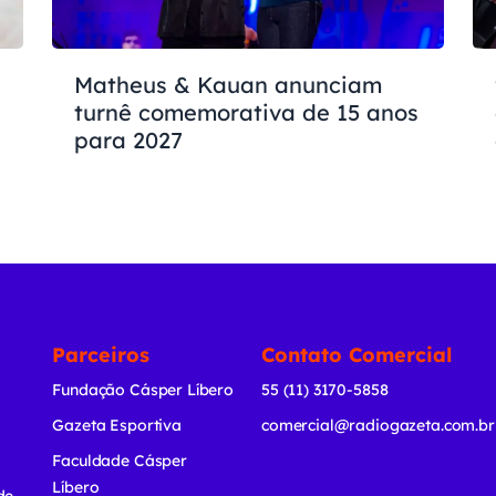
Matheus & Kauan anunciam
turnê comemorativa de 15 anos
para 2027
Parceiros
Contato Comercial
Fundação Cásper Líbero
55 (11) 3170-5858
Gazeta Esportiva
comercial@radiogazeta.com.br
Faculdade Cásper
Líbero
de