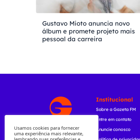
Gustavo Mioto anuncia novo
álbum e promete projeto mais
pessoal da carreira
Institucional
Sobre a Gazeta FM
Entre em contato
Usamos cookies para fornecer
Anuncie conosco
uma experiência mais relevante,
lembrando suas preferências e
Política de privacida