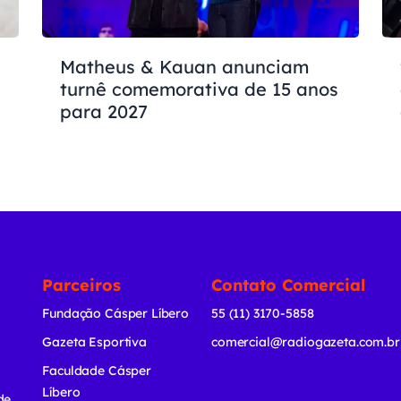
Matheus & Kauan anunciam
turnê comemorativa de 15 anos
para 2027
Parceiros
Contato Comercial
Fundação Cásper Líbero
55 (11) 3170-5858
Gazeta Esportiva
comercial@radiogazeta.com.br
Faculdade Cásper
Líbero
de