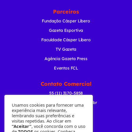
Parceiros
Fundação Cásper Líbero
Gazeta Esportiva
Faculdade Cásper Líbero
TV Gazeta
Agência Gazeta Press
Eventos FCL
Contato Comercial
55 (11) 3170-5858
comercial@radiogazeta.com.br
Usamos cookies para fornecer uma
experiência mais relevante,
lembrando suas preferências e
Baixe nosso APP
visitas repetidas. Ao clicar em
“Aceitar”
, você concorda com o uso
de
TODOS
os cookies. Conheça