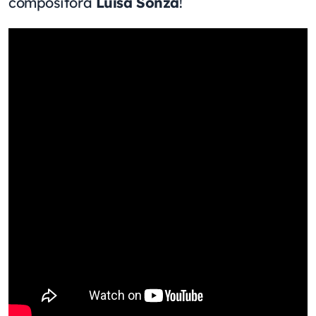
compositora
Luísa Sonza
!