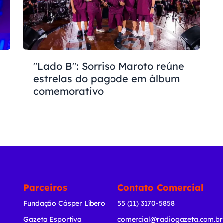
"Lado B": Sorriso Maroto reúne
estrelas do pagode em álbum
comemorativo
Parceiros
Contato Comercial
Fundação Cásper Líbero
55 (11) 3170-5858
Gazeta Esportiva
comercial@radiogazeta.com.br