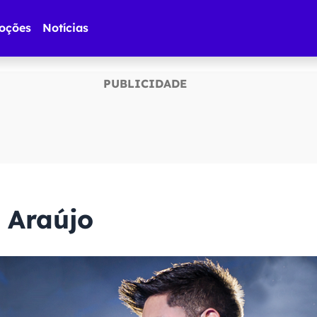
oções
Notícias
o Araújo