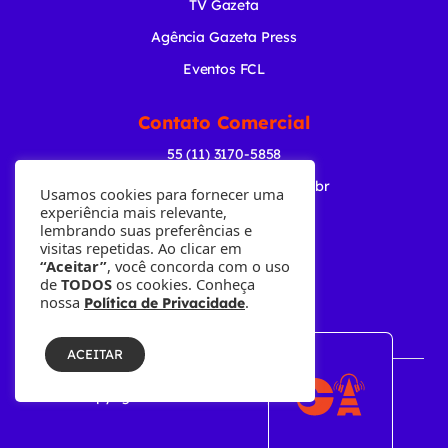
TV Gazeta
Agência Gazeta Press
Eventos FCL
Contato Comercial
55 (11) 3170-5858
comercial@radiogazeta.com.br
Usamos cookies para fornecer uma
experiência mais relevante,
lembrando suas preferências e
Baixe nosso APP
visitas repetidas. Ao clicar em
“Aceitar”
, você concorda com o uso
de
TODOS
os cookies. Conheça
nossa
.
Política de Privacidade
ACEITAR
© Copyright 2001-2026 • Fundação Cásper Líbero.