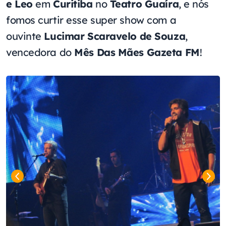
e Leo
em
Curitiba
no
Teatro Guaíra
, e nós
fomos curtir esse super show com a
ouvinte
Lucimar Scaravelo de Souza
,
vencedora do
Mês Das Mães Gazeta FM
!