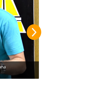
ana
João Bosco e Vinicius durante e
Juliana Machado/Gazeta FM