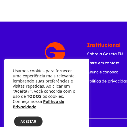
Institucional
Sobre a Gazeta FM
Entre em contato
Usamos cookies para fornecer
Anuncie conosco
uma experiência mais relevante,
lembrando suas preferências e
Política de privacida
visitas repetidas. Ao clicar em
“Aceitar”
, você concorda com o
uso de
TODOS
os cookies.
Conheça nossa
Política de
.
Privacidade
ACEITAR