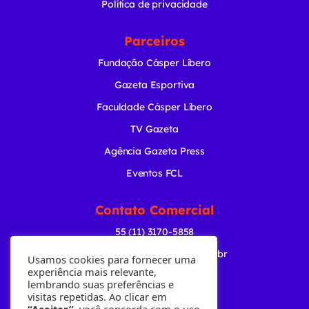
Política de privacidade
Parceiros
Fundação Cásper Líbero
Gazeta Esportiva
Faculdade Cásper Líbero
TV Gazeta
Agência Gazeta Press
Eventos FCL
Contato Comercial
55 (11) 3170-5858
comercial@radiogazeta.com.br
Usamos cookies para fornecer uma
experiência mais relevante,
lembrando suas preferências e
Baixe nosso APP
visitas repetidas. Ao clicar em