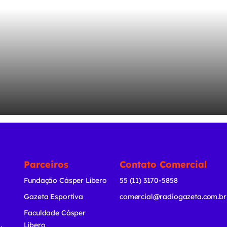
Parceiros
Contato Comercial
Fundação Cásper Líbero
55 (11) 3170-5858
Gazeta Esportiva
comercial@radiogazeta.com.br
Faculdade Cásper
Líbero